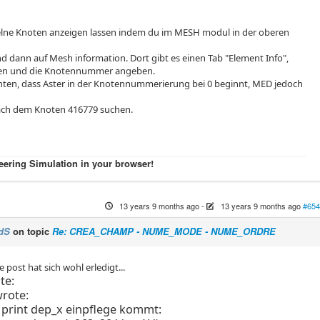
zelne Knoten anzeigen lassen indem du im MESH modul in der oberen
 dann auf Mesh information. Dort gibt es einen Tab "Element Info",
llen und die Knotennummer angeben.
chten, dass Aster in der Knotennummerierung bei 0 beginnt, MED jedoch
ach dem Knoten 416779 suchen.
eering Simulation in your browser!
13 years 9 months ago
-
13 years 9 months ago
#654
dS
on topic
Re: CREA_CHAMP - NUME_MODE - NUME_ORDRE
e post hat sich wohl erledigt...
te:
rote:
 print dep_x einpflege kommt: