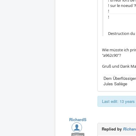
! Erreur lors de 
! sur le noeud '
!
!
Destruction du 
Wie müsste ich pr
"a962c90"?
Gruß und Dank Ma
Dem Überflüssigen
Jules Saliège
Last edit: 13 year
RichardS
Replied by
Richar
Offline