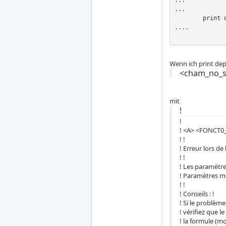
...

	print dep_X

....

Wenn ich print de
<cham_no_sd
mit
!
!
! <A> <FONCT0_
! !
! Erreur lors de 
! !
! Les paramètres
! Paramètres man
! !
! Conseils : !
! Si le problèm
! vérifiez que l
! la formule (