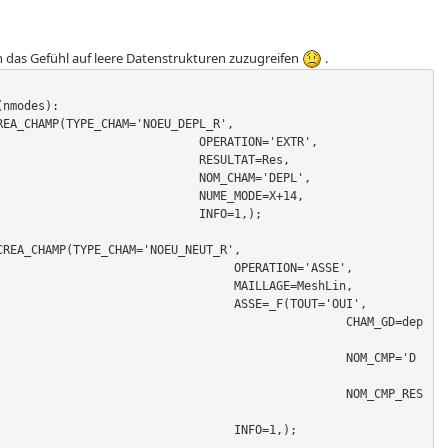
h das Gefühl auf leere Datenstrukturen zuzugreifen
.
nmodes):

PERATION='EXTR',

RESULTAT=Res,

OM_CHAM='DEPL',

NUME_MODE=X+14,

  INFO=1,);

PERATION='ASSE',

AILLAGE=MeshLin,

SSE=_F(TOUT='OUI',

				CHAM_GD=dep
				NOM_CMP='D
				NOM_CMP_RES
		INFO=1,);
