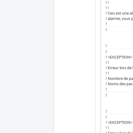
! !
! !
! Ceci est une 
! alarme, vous 
!
!
!
!
! <EXCEPTION>
! !
! Erreur lors de 
! !
! Nombre de par
! Noms des para
!
!
!
!
! <EXCEPTION>
! !