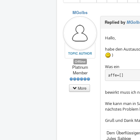
MGolbs
Replied by
MGolb
Hallo,
habe den Austausc
TOPIC AUTHOR
)
Offline
Was ein
Platinum
Member
affe=[]
More
bewirkt muss ich 
Wie kann man in Sa
nächstes Problem 
Gruß und Dank Ma
Dem Überflüssigen
Jules Saliège