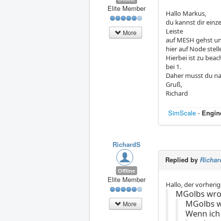
Elite Member
Hallo Markus,
du kannst dir ein
Leiste
More
auf MESH gehst und
hier auf Node ste
Hierbei ist zu bea
bei 1.
Daher musst du n
Gruß,
Richard
SimScale
-
Engin
RichardS
Replied by
Richar
Offline
Elite Member
Hallo, der vorherig
MGolbs wro
MGolbs w
More
Wenn ich