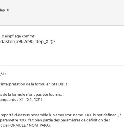
p_x einpflege kommt:
aster(a962c90,'dep_X ')>
51> !
l'interprétation de la formule 'TotalDis'. !
 de la formule n'ont pas été fournis. !
quants : 'X1', 'X2', 'X3' !
e reporté ci-dessus ressemble à 'NameError: name 'XXX' is not defined.', !
e paramètre 'XXX' fait bien partie des paramètres de définition de !
mot clé FORMULE / NOM_PARA). !