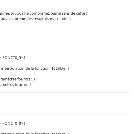
alarme. Si vous ne comprenez pas le sens de cette !
pouvez obtenir des résultats inattendus ! !
 <FONCT0_9> !
l'interpolation de la fonction 'TotalDis'. !
amètres fournis : 0 !
mètres fournis : !
 <FONCT0_9> !