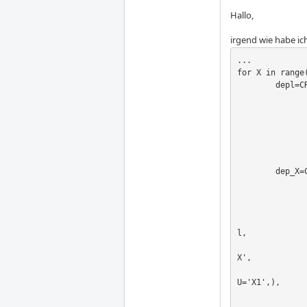
Hallo,
irgend wie habe ic
...

for X in range(
	depl=CREA_CHAMP(TYPE_CHAM='NOEU_DEPL_R',

					   O
					   
					   N
					   
					 
	dep_X=CREA_CHAMP(TYPE_CHAM='NOEU_NEUT_R',

						O
						M
						A
				
l,

				
X',

				
U='X1',),

				
...
