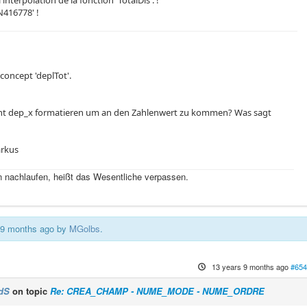
l'interpolation de la fonction 'TotalDis'. !
N416778' !
concept 'deplTot'.
int dep_x formatieren um an den Zahlenwert zu kommen? Was sagt
rkus
 nachlaufen, heißt das Wesentliche verpassen.
s 9 months ago by
MGolbs
.
13 years 9 months ago
#654
dS
on topic
Re: CREA_CHAMP - NUME_MODE - NUME_ORDRE