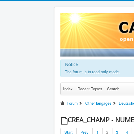
Notice
The forum is in read only mode.
Index
Recent Topics
Search
Forum
Other langages
Deutsch
CREA_CHAMP - NUM
Start
Prev
1
2
3
4