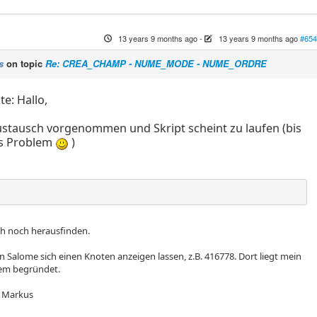
13 years 9 months ago
-
13 years 9 months ago
#654
s
on topic
Re: CREA_CHAMP - NUME_MODE - NUME_ORDRE
e: Hallo,
stausch vorgenommen und Skript scheint zu laufen (bis
es Problem
)
ch noch herausfinden.
 Salome sich einen Knoten anzeigen lassen, z.B. 416778. Dort liegt mein
em begründet.
 Markus