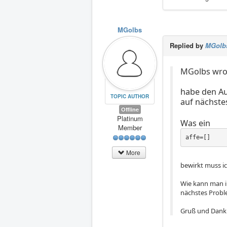
MGolbs
Replied by
MGolb
MGolbs wrot
habe den Au
TOPIC AUTHOR
auf nächst
Offline
Platinum
Was ein
Member
affe=[]
More
bewirkt muss i
Wie kann man in
nächstes Probl
Gruß und Dank