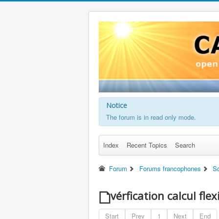
Notice
The forum is in read only mode.
Index
Recent Topics
Search
Forum
Forums francophones
So
vérfication calcul fle
Start
Prev
1
Next
End