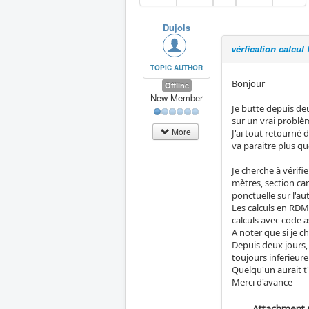
Dujols
vérfication calcul 
TOPIC AUTHOR
Bonjour
Offline
New Member
Je butte depuis de
sur un vrai problè
More
J'ai tout retourné 
va paraitre plus q
Je cherche à vérifi
mètres, section c
ponctuelle sur l'au
Les calculs en RDM
calculs avec code 
A noter que si je 
Depuis deux jours, 
toujours inferieur
Quelqu'un aurait t'
Merci d'avance
Attachment 