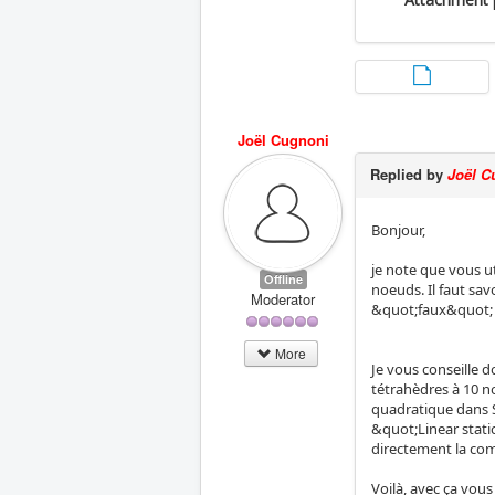
Joël Cugnoni
Replied by
Joël C
Bonjour,
je note que vous ut
Offline
noeuds. Il faut sa
Moderator
&quot;faux&quot; e
More
Je vous conseille 
tétrahèdres à 10 n
quadratique dans S
&quot;Linear stat
directement la com
Voilà, avec ça vous