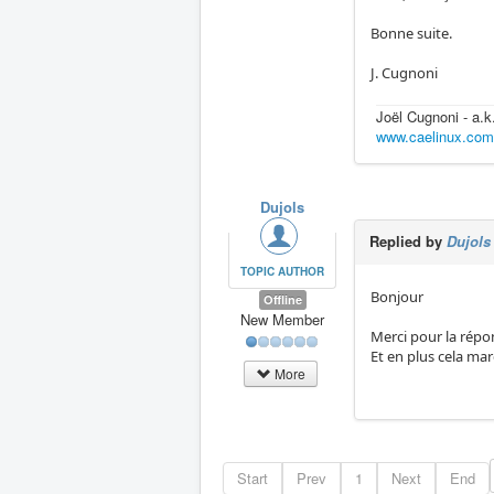
Bonne suite.
J. Cugnoni
Joël Cugnoni - a.
www.caelinux.co
Dujols
Replied by
Dujols
TOPIC AUTHOR
Bonjour
Offline
New Member
Merci pour la répon
Et en plus cela ma
More
Start
Prev
1
Next
End