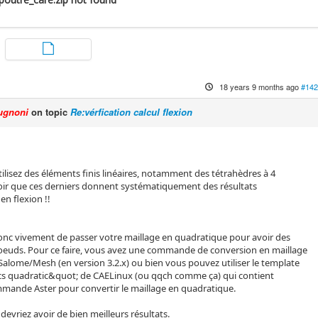
18 years 9 months ago
#142
ugnoni
on topic
Re:vérfication calcul flexion
ilisez des éléments finis linéaires, notamment des tétrahèdres à 4
voir que ces derniers donnent systématiquement des résultats
n flexion !!
donc vivement de passer votre maillage en quadratique pour avoir des
oeuds. Pour ce faire, vous avez une commande de conversion en maillage
alome/Mesh (en version 3.2.x) ou bien vous pouvez utiliser le template
ics quadratic&quot; de CAELinux (ou qqch comme ça) qui contient
mande Aster pour convertir le maillage en quadratique.
 devriez avoir de bien meilleurs résultats.