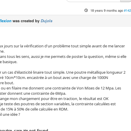
18 years 9 months ago
#142
flexion
was created by
Dujols
ux jours sur la vérification d'un problème tout simple avant de me lancer
me.
dans tous les sens, aussi je me permets de poster la question, même si elle
ue basique.
er un cas d'élasticité linaire tout simple. Une poutre métallique longueur 2
arré 10cm*10cm. encastrée à un bout avec une charge de 1000N
tre bout.
 ou en filaire me donnent une contrainte de Von Mises de 12 Mpa. Les
aster donnent une contrainte de 6Mpa.
change mon chargement pour être en traction, le résultat est OK
je teste des poutres de section variables, la contrainte calculées est
e de 15% à 50% de celle calculée en RDM.
il une idée ?
poutre_care.zip not found