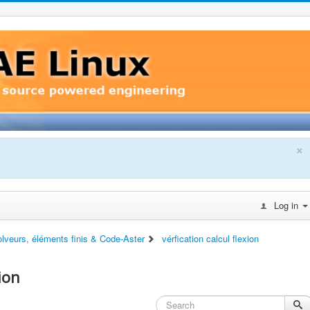
×
Log in
lveurs, éléments finis & Code-Aster
vérfication calcul flexion
xion