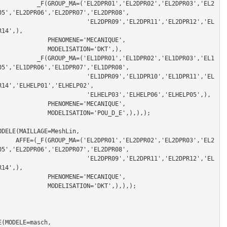
PR01','EL2DPR02','EL2DPR03','EL2
05','EL2DPR06','EL2DPR07','EL2DPR08',

           'EL2DPR09','EL2DPR11','EL2DPR12','EL
14',),

  PHENOMENE='MECANIQUE',

  MODELISATION='DKT',),

PR01','EL1DPR02','EL1DPR03','EL1
05','EL1DPR06','EL1DPR07','EL1DPR08',

           'EL1DPR09','EL1DPR10','EL1DPR11','EL
R14','ELHELP01','ELHELP02',

           'ELHELP03','ELHELP06','ELHELP05',),

  PHENOMENE='MECANIQUE',

DELISATION='POU_D_E',),),);

DELE(MAILLAGE=MeshLin,

2','EL2DPR03','EL2
05','EL2DPR06','EL2DPR07','EL2DPR08',

           'EL2DPR09','EL2DPR11','EL2DPR12','EL
14',),

  PHENOMENE='MECANIQUE',

MODELISATION='DKT',),),);

(MODELE=masch,
