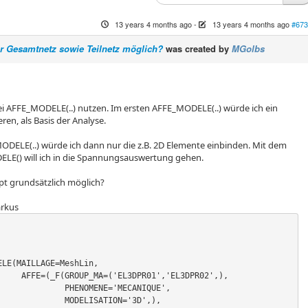
13 years 4 months ago
-
13 years 4 months ago
#673
Gesamtnetz sowie Teilnetz möglich?
was created by
MGolbs
ei AFFE_MODELE(..) nutzen. Im ersten AFFE_MODELE(..) würde ich ein
ren, als Basis der Analyse.
ODELE(..) würde ich dann nur die z.B. 2D Elemente einbinden. Mit dem
LE() will ich in die Spannungsauswertung gehen.
pt grundsätzlich möglich?
rkus
LE(MAILLAGE=MeshLin,

,'EL3DPR02',),

  PHENOMENE='MECANIQUE',

   MODELISATION='3D',),
