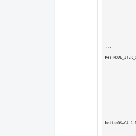
                CHAM_MATER=MA
                CARA_ELEM=CAR
                CHARGE=(DOF_equn,fixed
                NUME_DDL=CO('nu
                MATR_ASSE=(_F(MATRICE=CO('stif
                         
                           
                           
...

Res=MODE_ITER_S
                     MA
                     METHODE
                     CALC_FREQ=_F(
                    
                      
                    
                     
                     VERI_MODE=_F(ST
                    
                    
bottomRS=CALC_E
                   CHAM_MA
                   CARA_EL