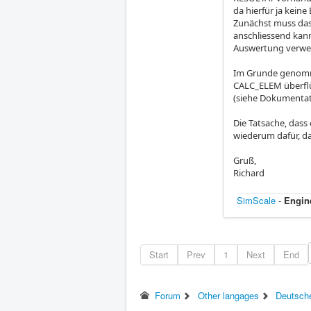
da hierfür ja kein
Zunächst muss das
anschliessend kan
Auswertung verwe
Im Grunde genomm
CALC_ELEM überflü
(siehe Dokumenta
Die Tatsache, dass
wiederum dafür, das
Gruß,
Richard
SimScale
-
Engin
Start
Prev
1
Next
End
Forum
Other langages
Deutsch