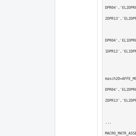
                         _F(GROUP_MA=('EL2D
DPR04','EL2DPR
                            
2DPR13','EL2DPR
                          
                          
                         _F(GROUP_MA=('EL1D
DPR04','EL1DPR
                            
1DPR12','EL1DP
                            
                          
                            MO
masch2D=AFFE_MO
                   AFFE=(_F(GROUP_MA=('EL2DPR01','EL2DPR0
DPR04','EL2DPR
                            
2DPR13','EL2DPR
                          
                            
...

MACRO_MATR_ASSE