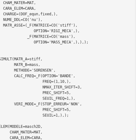
T,

A,

,),

'),

f'),

     OPTION='RIGI_MECA',),

_F(MATRICE=CO('mass'),

   OPTION='MASS_MECA',),),);

IMULT(MATR_A=stiff,

TR_B=mass,

='SORENSEN',

OPTION='BANDE',

              FREQ=(1,10,),

            NMAX_ITER_SHIFT=3,

              PREC_SHIFT=5,

             SEUIL_FREQ=1,),

OP_ERREUR='NON',

              PREC_SHIFT=5,

              SEUIL=1,),);

LEM(MODELE=masch2D,

TER=MAT,

EM=CARA,
