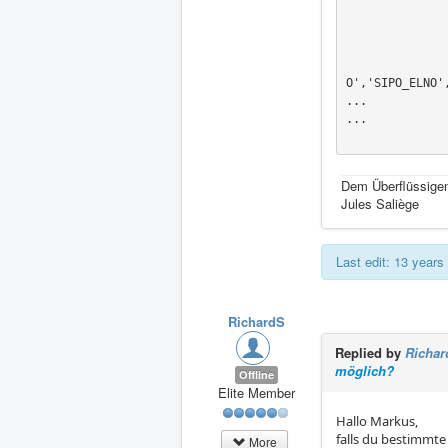
                   RESULT
                   REPE_COQUE=_F(NIVE_COU
                   TYPE_OPTION='SIG
                   OPTION=('SIEF_ELNO','SIGM_ELNO','SIE
O','SIPO_ELNO'
...

...

Dem Überflüssigen
Jules Saliège
Last edit: 13 year
RichardS
Replied by
Richar
möglich?
Offline
Elite Member
Hallo Markus,
falls du bestimmte
More