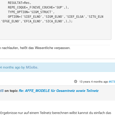
AT=Res,

CHE='SUP',),

M_STRUCT',

F_ELGA','SITU_ELN
,'EFGE_ELNO','EFCA_ELNO','SICA_ELNO',),);

 nachlaufen, heißt das Wesentliche verpassen.
s 4 months ago by
MGolbs
.
13 years 4 months ago
#673
dS
on topic
Re: AFFE_MODELE für Gesamtnetz sowie Teilnetz
 Ergebnisse nur auf einem Teilnetz berechnen willst kannst du einfach das