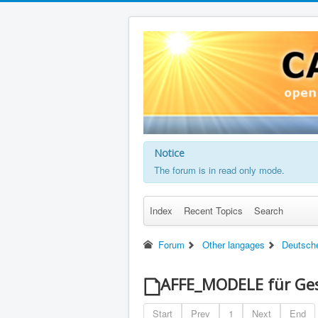
Notice
The forum is in read only mode.
Index
Recent Topics
Search
Forum
Other langages
Deutsch
AFFE_MODELE für Ges
Start
Prev
1
Next
End