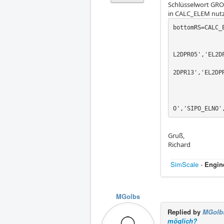
Schlüsselwort G
in CALC_ELEM nut
bottomRS=CALC_E
                   RESULT
                   GROUP_MA=('EL2DPR01','EL2DPR02','EL2DP
L2DPR05','EL2D
                            
2DPR13','EL2DPR
                   REPE_COQUE=_F(NIVE_COU
                   TYPE_OPTION='SIG
                   OPTION=('SIEF_ELNO','SIGM_ELNO','SIE
O','SIPO_ELNO'
Gruß,
Richard
SimScale
-
Engin
MGolbs
Replied by
MGolb
möglich?