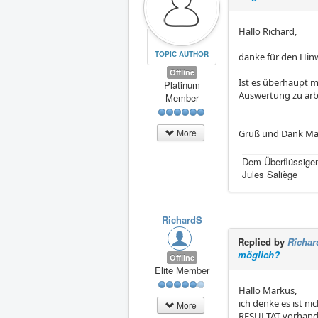
Hallo Richard,
TOPIC AUTHOR
danke für den Hinw
Offline
Ist es überhaupt m
Platinum
Auswertung zu arb
Member
More
Gruß und Dank Ma
Dem Überflüssigen
Jules Saliège
RichardS
Replied by
Richar
möglich?
Offline
Elite Member
Hallo Markus,
ich denke es ist n
More
RESULTAT vorhande