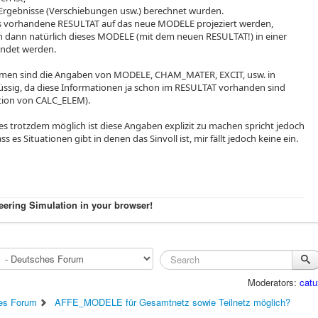
e Ergebnisse (Verschiebungen usw.) berechnet wurden.
 vorhandene RESULTAT auf das neue MODELE projeziert werden,
n dann natürlich dieses MODELE (mit dem neuen RESULTAT!) in einer
ndet werden.
en sind die Angaben von MODELE, CHAM_MATER, EXCIT, usw. in
ssig, da diese Informationen ja schon im RESULTAT vorhanden sind
tion von CALC_ELEM).
 es trotzdem möglich ist diese Angaben explizit zu machen spricht jedoch
s es Situationen gibt in denen das Sinvoll ist, mir fällt jedoch keine ein.
eering Simulation in your browser!
Moderators:
catu
es Forum
AFFE_MODELE für Gesamtnetz sowie Teilnetz möglich?