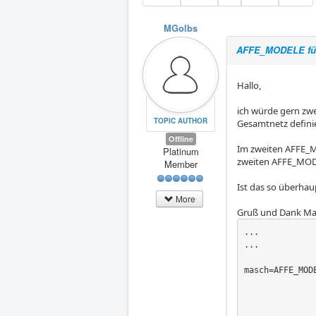
MGolbs
AFFE_MODELE für 
Hallo,
ich würde gern zw
TOPIC AUTHOR
Gesamtnetz definie
Offline
Im zweiten AFFE_M
Platinum
zweiten AFFE_MODE
Member
Ist das so überhau
More
Gruß und Dank Ma
...

...

masch=AFFE_MODE
                   AFFE=(_F(GROUP_MA=('EL3DPR01'
                          
                         