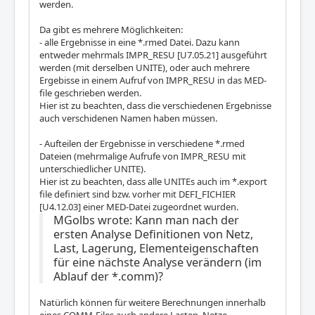
werden.
Da gibt es mehrere Möglichkeiten:
- alle Ergebnisse in eine *.rmed Datei. Dazu kann
entweder mehrmals IMPR_RESU [U7.05.21] ausgeführt
werden (mit derselben UNITE), oder auch mehrere
Ergebisse in einem Aufruf von IMPR_RESU in das MED-
file geschrieben werden.
Hier ist zu beachten, dass die verschiedenen Ergebnisse
auch verschidenen Namen haben müssen.
- Aufteilen der Ergebnisse in verschiedene *.rmed
Dateien (mehrmalige Aufrufe von IMPR_RESU mit
unterschiedlicher UNITE).
Hier ist zu beachten, dass alle UNITEs auch im *.export
file definiert sind bzw. vorher mit DEFI_FICHIER
[U4.12.03] einer MED-Datei zugeordnet wurden.
MGolbs wrote: Kann man nach der
ersten Analyse Definitionen von Netz,
Last, Lagerung, Elementeigenschaften
für eine nächste Analyse verändern (im
Ablauf der *.comm)?
Natürlich können für weitere Berechnungen innerhalb
eines COMM-Files auch andere Lasten, Netze,