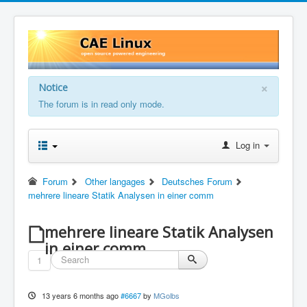
×
Notice
The forum is in read only mode.
Log in
Forum
Other langages
Deutsches Forum
mehrere lineare Statik Analysen in einer comm
mehrere lineare Statik Analysen
in einer comm
1
13 years 6 months ago
#6667
by
MGolbs