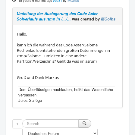
15 years 6 months ago
#5281
by
MGolbs
Umleitung der Auslagerung des Code Aster
Solverlaufs aus /tmp in /.../...
was created by
MGolbs
Hallo,
kann ich die während des Code Aster/Salome
Rechenlaufs entstehenden großen Datenmengen in
/tmp/Salome... umleiten in eine andere
Partition/Verzeichnis? Geht da was im asrun?
Gruß und Dank Markus
Dem Überflüssigen nachlaufen, heißt das Wesentliche
verpassen.
Jules Saliège
1