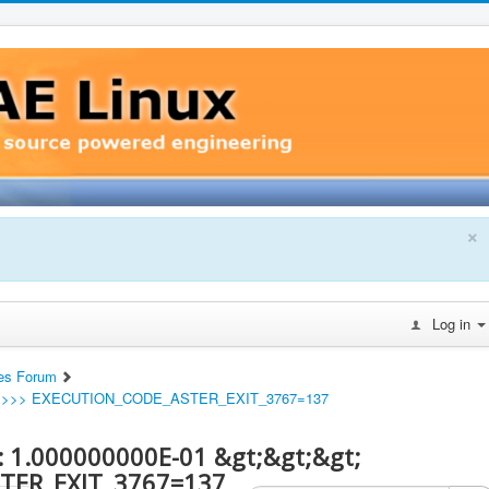
×
Log in
es Forum
01 >>> EXECUTION_CODE_ASTER_EXIT_3767=137
 1.000000000E-01 &gt;&gt;&gt;
TER_EXIT_3767=137