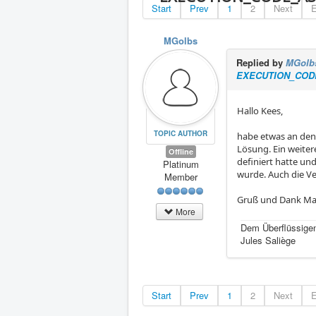
Start
Prev
1
2
Next
MGolbs
Replied by
MGolb
EXECUTION_CODE
Hallo Kees,
TOPIC AUTHOR
habe etwas an den 
Lösung. Ein weitere
Offline
definiert hatte und
Platinum
wurde. Auch die Ve
Member
Gruß und Dank Ma
More
Dem Überflüssigen
Jules Saliège
Start
Prev
1
2
Next