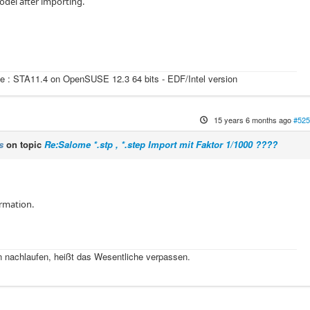
odel after importing.
e : STA11.4 on OpenSUSE 12.3 64 bits - EDF/Intel version
15 years 6 months ago
#525
s
on topic
Re:Salome *.stp , *.step Import mit Faktor 1/1000 ????
ormation.
 nachlaufen, heißt das Wesentliche verpassen.