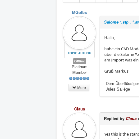
MGolbs
Salome *.stp , *.s
Hallo,
habe ein CAD Mode
TOPIC AUTHOR
über die Salome *.s
am Import was eins
Offline
Platinum
Gruß Markus
Member
Dem Überflüssigen
More
Jules Saliège
Claus
Replied by
Claus
o
Yes this is the st