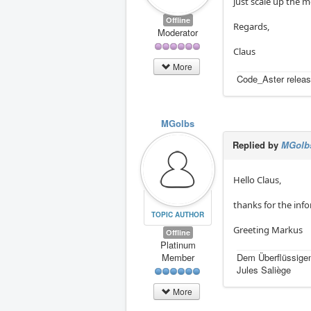
just scale up the m
Offline
Regards,
Moderator
Claus
More
Code_Aster releas
MGolbs
Replied by
MGolb
Hello Claus,
thanks for the inf
TOPIC AUTHOR
Greeting Markus
Offline
Platinum
Member
Dem Überflüssigen
Jules Saliège
More