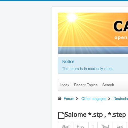
Notice
The forum is in read only mode.
Index
Recent Topics
Search
Forum
Other langages
Deutsch
Salome *.stp , *.step
Start
Prev
1
Next
End