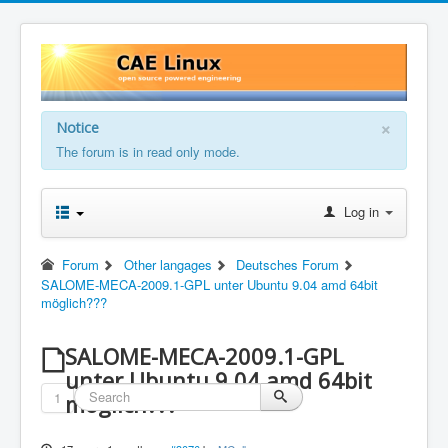
×
Notice
The forum is in read only mode.
Log in
Forum
Other langages
Deutsches Forum
SALOME-MECA-2009.1-GPL unter Ubuntu 9.04 amd 64bit
möglich???
SALOME-MECA-2009.1-GPL
unter Ubuntu 9.04 amd 64bit
1
möglich???