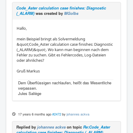
Code_Aster calculation case finishes: Diagnostic
(_ALARM)
was created by
MGolbs
Hallo,
mein Beispiel bringt als Solvermeldung
&quot;Code_Aster calculation case finishes: Diagnostic
(_ALARM)&quot;. Wo kann man beginnen nach dem
Fehler zu suchen. Gibt es Fehlercodes, Log-Dateien
oder ähnliches?
Gruß Markus
Dem Überflüssigen nachlaufen, heißt das Wesentliche
verpassen.
Jules Saliège
17 years 6 months ago
#2472
by
johannes ackva
Replied by
johannes ackva
on topic
Re:Code_Aster
calculation case finishes: Diagnostic (_ALARM)