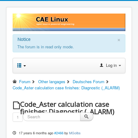
×
Notice
The forum is in read only mode.
Log in
Forum
Other langages
Deutsches Forum
Code_Aster calculation case finishes: Diagnostic (_ALARM)
Code_Aster calculation case
finishes: Diagnostic (_ALARM)
1
17 years 6 months ago
#2466
by
MGolbs